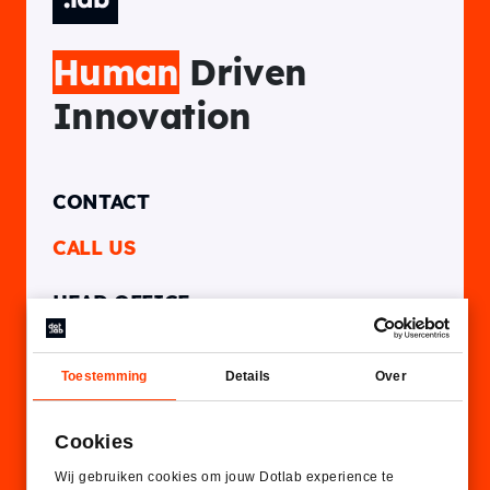
Human
Driven
Innovation
CONTACT
CALL US
HEAD OFFICE
Rotterdam, NL
Toestemming
Details
Over
Thornico Building
Westblaak 104
Cookies
Wij gebruiken cookies om jouw Dotlab experience te