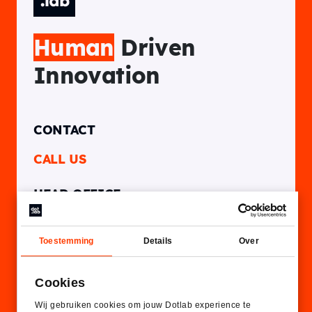
Human
Driven
Innovation
CONTACT
CALL US
HEAD OFFICE
Rotterdam, NL
Toestemming
Details
Over
Thornico Building
Westblaak 104
Cookies
Wij gebruiken cookies om jouw Dotlab experience te